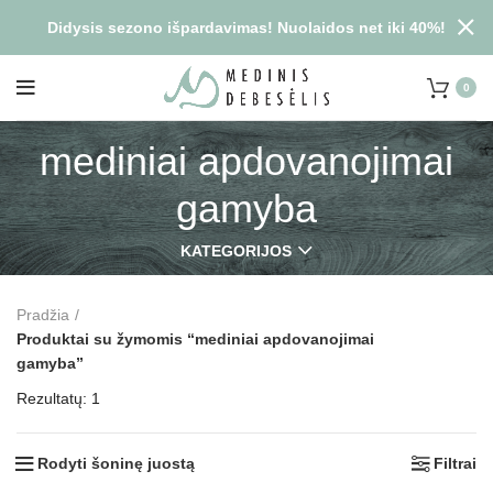
Didysis sezono išpardavimas! Nuolaidos net iki 40%!
0
mediniai apdovanojimai
gamyba
KATEGORIJOS
Pradžia
Produktai su žymomis “mediniai apdovanojimai
gamyba”
Rezultatų: 1
Rodyti šoninę juostą
Filtrai