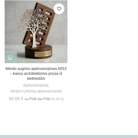
Miesto augimo apdovanojimas A053
– tvarus architektūrinis prizas iš
kietmedžio
Apdovanojimai
,
Verslo ir įmonių apdovanojimai
50.00
€
su PVM (be PVM
41.32
€
)