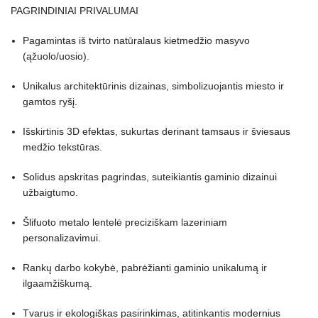
PAGRINDINIAI PRIVALUMAI
Pagamintas iš tvirto natūralaus kietmedžio masyvo
(ąžuolo/uosio).
Unikalus architektūrinis dizainas, simbolizuojantis miesto ir
gamtos ryšį.
Išskirtinis 3D efektas, sukurtas derinant tamsaus ir šviesaus
medžio tekstūras.
Solidus apskritas pagrindas, suteikiantis gaminio dizainui
užbaigtumo.
Šlifuoto metalo lentelė preciziškam lazeriniam
personalizavimui.
Rankų darbo kokybė, pabrėžianti gaminio unikalumą ir
ilgaamžiškumą.
Tvarus ir ekologiškas pasirinkimas, atitinkantis modernius