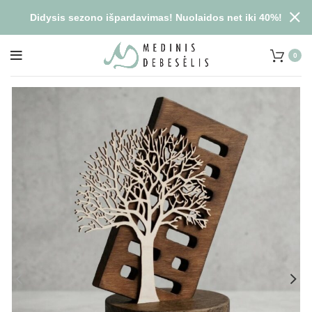
Didysis sezono išpardavimas! Nuolaidos net iki 40%!
0