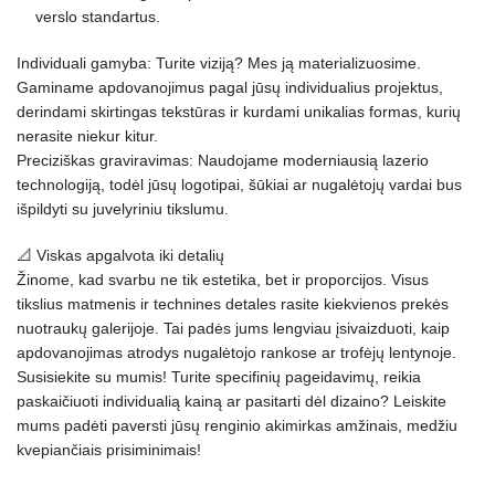
verslo standartus.
Individuali gamyba: Turite viziją? Mes ją materializuosime.
Gaminame apdovanojimus pagal jūsų individualius projektus,
derindami skirtingas tekstūras ir kurdami unikalias formas, kurių
nerasite niekur kitur.
Preciziškas graviravimas: Naudojame moderniausią lazerio
technologiją, todėl jūsų logotipai, šūkiai ar nugalėtojų vardai bus
išpildyti su juvelyriniu tikslumu.
📐 Viskas apgalvota iki detalių
Žinome, kad svarbu ne tik estetika, bet ir proporcijos. Visus
tikslius matmenis ir technines detales rasite kiekvienos prekės
nuotraukų galerijoje. Tai padės jums lengviau įsivaizduoti, kaip
apdovanojimas atrodys nugalėtojo rankose ar trofėjų lentynoje.
Susisiekite su mumis! Turite specifinių pageidavimų, reikia
paskaičiuoti individualią kainą ar pasitarti dėl dizaino? Leiskite
mums padėti paversti jūsų renginio akimirkas amžinais, medžiu
kvepiančiais prisiminimais!