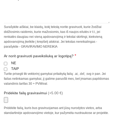
Surašykite aiškiai, be klaidų, kokį tekstą norite graviruoti, kurie žodžiai
didžiosimis raidėmis, kurie mažosiomis, kas iš naujos eilutės ir t.t., jei
renkatės daugiau nei vieną apdovanojimą ir tekstai skirtingi, kiekvieną
apdovanojimą įkelkite į krepšelį atskirai. Jei tekstas nereikalingas -
parašykite - GRAVIRAVIMO NEREIKIA
*
Ar norit graviruoti paveiksliuką ar logotipą?
NE
TAIP
Turite prisegti tik vektorinį gamybai pritaikytą failą: .ai, .dxf, .svg ir pan. Jei
failas netinkamas gamybai, jį galime paruošti mes, bet įmamas papildomas
valandinis tarifas 30 + PVM/val.
Pridėkite failą graviravimui
(+5.00 €)
Pridėkite failą, kuris bus graviruojamas ant jūsų nurodytos vietos, arba
standartinėje apdovanojimo vietoje, kur pažymėta nuotraukose ar projekte.