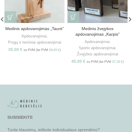
Medinis apdovanojimas „Taurė”
Medinis žvejybos
apdovanojimas „Karpis”
Apdovanojimai
,
Apdovanojimai
,
Progų ir teminiai apdovanojimai
Sporto apdovanojimai
,
35.00
€
su PVM (be PVM
28.93
€
)
Žvejybos apdovanojimai
45.00
€
su PVM (be PVM
37.19
€
)
SUSISIEKITE
Turite klausimų, ieškote individualaus sprendimo?