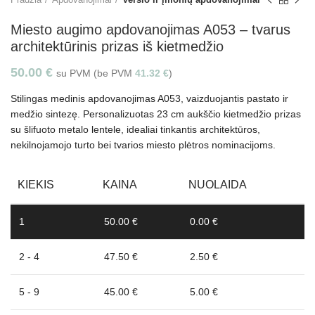
Miesto augimo apdovanojimas A053 – tvarus
architektūrinis prizas iš kietmedžio
50.00
€
su PVM (be PVM
41.32
€
)
Stilingas medinis apdovanojimas A053, vaizduojantis pastato ir
medžio sintezę. Personalizuotas 23 cm aukščio kietmedžio prizas
su šlifuoto metalo lentele, idealiai tinkantis architektūros,
nekilnojamojo turto bei tvarios miesto plėtros nominacijoms.
KIEKIS
KAINA
NUOLAIDA
1
50.00 €
0.00 €
2 - 4
47.50 €
2.50 €
5 - 9
45.00 €
5.00 €