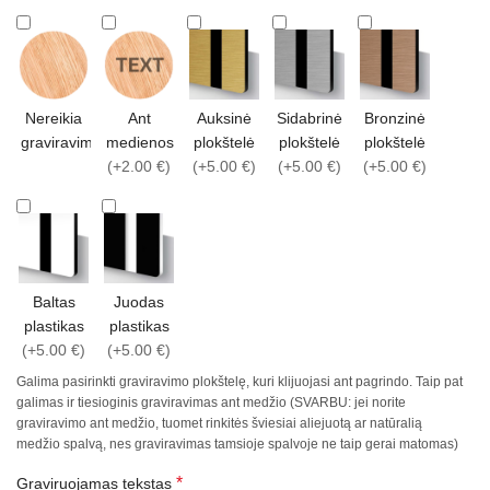
Nereikia
Ant
Auksinė
Sidabrinė
Bronzinė
graviravimo
medienos
plokštelė
plokštelė
plokštelė
(+2.00 €)
(+5.00 €)
(+5.00 €)
(+5.00 €)
Baltas
Juodas
plastikas
plastikas
(+5.00 €)
(+5.00 €)
Galima pasirinkti graviravimo plokštelę, kuri klijuojasi ant pagrindo. Taip pat
galimas ir tiesioginis graviravimas ant medžio (SVARBU: jei norite
graviravimo ant medžio, tuomet rinkitės šviesiai aliejuotą ar natūralią
medžio spalvą, nes graviravimas tamsioje spalvoje ne taip gerai matomas)
*
Graviruojamas tekstas