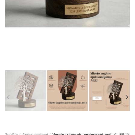
Pradžia
Apdovanojimai
Verslo ir įmonių apdovanojimai