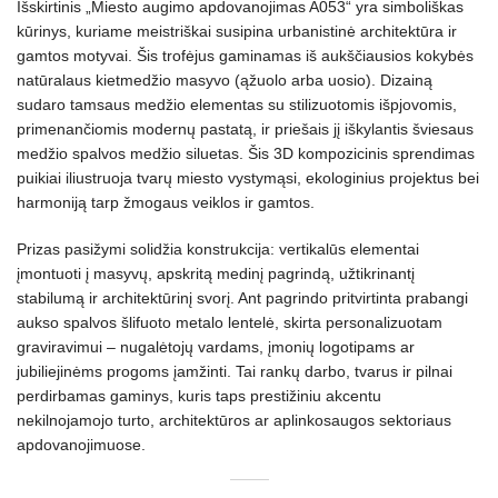
Išskirtinis „Miesto augimo apdovanojimas A053“ yra simboliškas
kūrinys, kuriame meistriškai susipina urbanistinė architektūra ir
gamtos motyvai. Šis trofėjus gaminamas iš aukščiausios kokybės
natūralaus kietmedžio masyvo (ąžuolo arba uosio). Dizainą
sudaro tamsaus medžio elementas su stilizuotomis išpjovomis,
primenančiomis modernų pastatą, ir priešais jį iškylantis šviesaus
medžio spalvos medžio siluetas. Šis 3D kompozicinis sprendimas
puikiai iliustruoja tvarų miesto vystymąsi, ekologinius projektus bei
harmoniją tarp žmogaus veiklos ir gamtos.
Prizas pasižymi solidžia konstrukcija: vertikalūs elementai
įmontuoti į masyvų, apskritą medinį pagrindą, užtikrinantį
stabilumą ir architektūrinį svorį. Ant pagrindo pritvirtinta prabangi
aukso spalvos šlifuoto metalo lentelė, skirta personalizuotam
graviravimui – nugalėtojų vardams, įmonių logotipams ar
jubiliejinėms progoms įamžinti. Tai rankų darbo, tvarus ir pilnai
perdirbamas gaminys, kuris taps prestižiniu akcentu
nekilnojamojo turto, architektūros ar aplinkosaugos sektoriaus
apdovanojimuose.