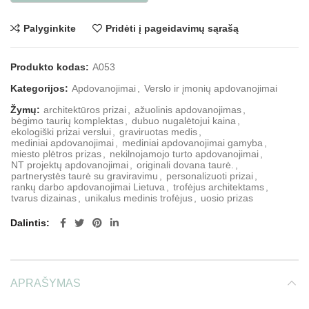
Palyginkite
Pridėti į pageidavimų sąrašą
Produkto kodas:
A053
Kategorijos:
Apdovanojimai
,
Verslo ir įmonių apdovanojimai
Žymų:
architektūros prizai
,
ažuolinis apdovanojimas
,
bėgimo taurių komplektas
,
dubuo nugalėtojui kaina
,
ekologiški prizai verslui
,
graviruotas medis
,
mediniai apdovanojimai
,
mediniai apdovanojimai gamyba
,
miesto plėtros prizas
,
nekilnojamojo turto apdovanojimai
,
NT projektų apdovanojimai
,
originali dovana taurė.
,
partnerystės taurė su graviravimu
,
personalizuoti prizai
,
rankų darbo apdovanojimai Lietuva
,
trofėjus architektams
,
tvarus dizainas
,
unikalus medinis trofėjus
,
uosio prizas
Dalintis
APRAŠYMAS