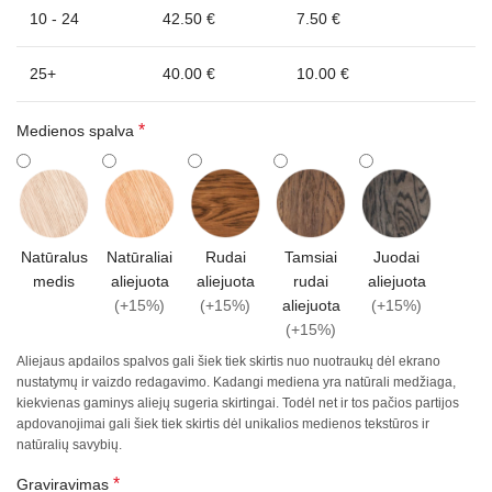
10 - 24
42.50 €
7.50 €
25+
40.00 €
10.00 €
*
Medienos spalva
Natūralus
Natūraliai
Rudai
Tamsiai
Juodai
medis
aliejuota
aliejuota
rudai
aliejuota
(+15%)
(+15%)
aliejuota
(+15%)
(+15%)
Aliejaus apdailos spalvos gali šiek tiek skirtis nuo nuotraukų dėl ekrano
nustatymų ir vaizdo redagavimo. Kadangi mediena yra natūrali medžiaga,
kiekvienas gaminys aliejų sugeria skirtingai. Todėl net ir tos pačios partijos
apdovanojimai gali šiek tiek skirtis dėl unikalios medienos tekstūros ir
natūralių savybių.
*
Graviravimas