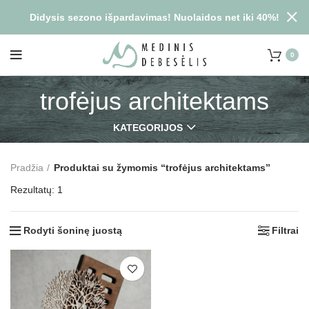
Didysis sezono išpardavimas! Nuolaidos net iki 40%!
0
trofėjus architektams
KATEGORIJOS
Pradžia
Produktai su žymomis “trofėjus architektams”
Rezultatų: 1
Rodyti šoninę juostą
Filtrai