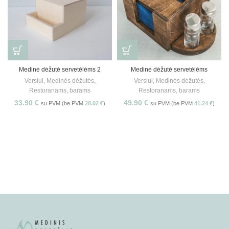
Medinė dėžutė servetėlėms 2
Medinė dėžutė servetėlėms
Verslui
,
Medinės dėžutės
,
Verslui
,
Medinės dėžutės
,
Restoranams, barams
Restoranams, barams
33.90
€
49.90
€
su PVM (be PVM
28.02
€
)
su PVM (be PVM
41.24
€
)