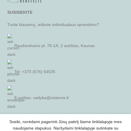
SUSISIEKITE
Turite klausimų, ieškote individualaus sprendimo?
Raudondvario pl. 76-1A, 2 aukštas, Kaunas
Tel: +370 (676) 54535
E-paštas:
vadyba@sistemis.lt
Sveiki, norėdami pagerinti Jūsų patirtį šiame tinklalapyje mes
SVARBI INFORMACIJA
naudojame slapukus. Naršydami tinklalapyje sutinkate su