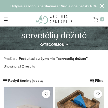
Didysis sezono išpardavimas! Nuolaidos net iki 40%!
0
servetėlių dėžutė
KATEGORIJOS
Pradžia
Produktai su žymomis “servetėlių dėžutė”
Showing all 2 results
Rodyti šoninę juostą
Filtrai