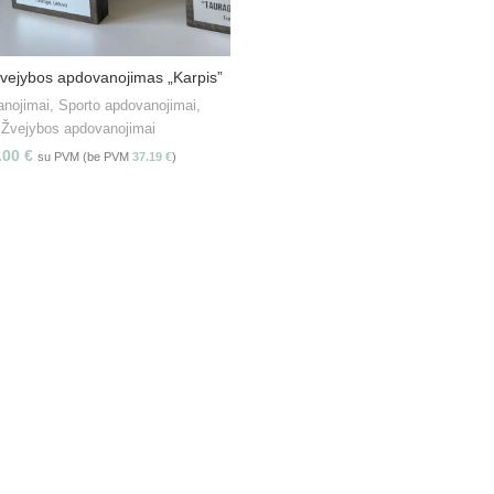
žvejybos apdovanojimas „Karpis”
PASIRINKITE SAVYBES
nojimai
,
Sporto apdovanojimai
,
Žvejybos apdovanojimai
.00
€
su PVM (be PVM
37.19
€
)