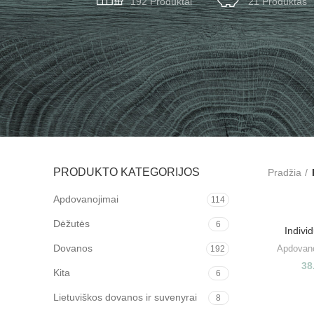
192 Produktai
21 Produktas
PRODUKTO KATEGORIJOS
Pradžia
Apdovanojimai
114
Dėžutės
6
Indivi
Dovanos
Apdovano
192
38
Kita
6
Lietuviškos dovanos ir suvenyrai
8