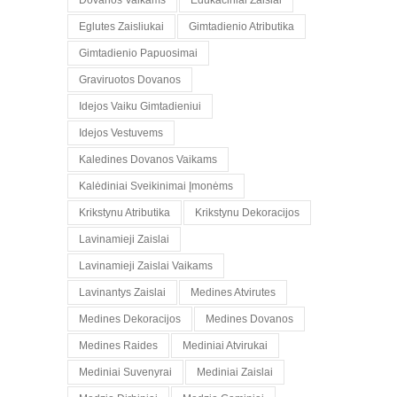
Dovanos Vaikams
Edukaciniai Zaislai
Eglutes Zaisliukai
Gimtadienio Atributika
Gimtadienio Papuosimai
Graviruotos Dovanos
Idejos Vaiku Gimtadieniui
Idejos Vestuvems
Kaledines Dovanos Vaikams
Kalėdiniai Sveikinimai Įmonėms
Krikstynu Atributika
Krikstynu Dekoracijos
Lavinamieji Zaislai
Lavinamieji Zaislai Vaikams
Lavinantys Zaislai
Medines Atvirutes
Medines Dekoracijos
Medines Dovanos
Medines Raides
Mediniai Atvirukai
Mediniai Suvenyrai
Mediniai Zaislai