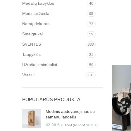
Medalių kabyklos
40
Mediniai žaislai
95
Namų dekoras
73
Smeigtukai
59
ŠVENTĖS
333
Taupyklės
21
Užrašai ir simboliai
59
Verslui
101
POPULIARŪS PRODUKTAI
Medinis apdovanojimas su
samanų langeliu
42.00
€
su PVM (be PVM
34.71
€
)