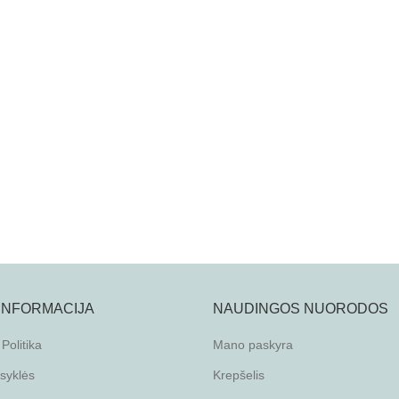
 INFORMACIJA
NAUDINGOS NUORODOS
Politika
Mano paskyra
isyklės
Krepšelis