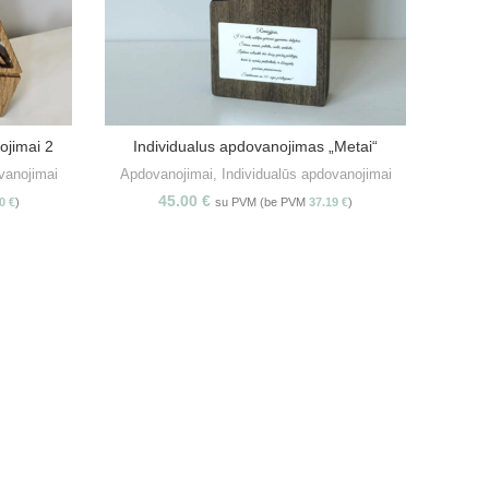
ojimai 2
Individualus apdovanojimas „Metai“
S
PASIRINKITE SAVYBES
vanojimai
Apdovanojimai
,
Individualūs apdovanojimai
45.00
€
20
€
)
su PVM (be PVM
37.19
€
)