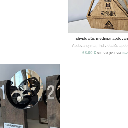
Individualūs mediniai apdovan
PASIRINKITE SAVYBE
Apdovanojimai
,
Individualūs apdo
68.00
€
su PVM (be PVM
56.