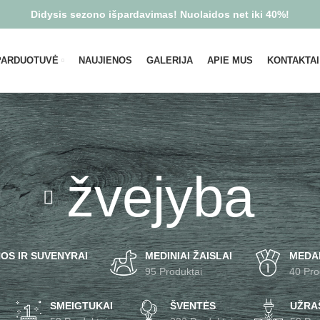
Didysis sezono išpardavimas! Nuolaidos net iki 40%!
PARDUOTUVĖ
NAUJIENOS
GALERIJA
APIE MUS
KONTAKTAI
žvejyba
OS IR SUVENYRAI
MEDINIAI ŽAISLAI
MEDA
95 Produktai
40 Pro
SMEIGTUKAI
ŠVENTĖS
UŽRAŠ