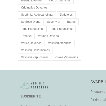
Medzio Dirbiniai
Medzio Gaminiai
Originalios Dovanos
Sportiniai Apdovanojimai
Statuleles
Su Boso Diena
Suvenyrai
Taures
Torto Papuosimai
Tortu Papuosimai
Trofejus
Vardinė Dovana
Verslo Dovanos
Vestuviu Atributika
Vestuviu Dekoravimas
Vestuviu Papuosimai
Viskas Vestuvems
SVARBI
Privatumo 
SUSISIEKITE
Pirkimo ta