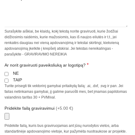
Surašykite aiškiai, be klaidų, kokį tekstą norite graviruoti, kurie žodžiai
didžiosimis raidėmis, kurie mažosiomis, kas iš naujos eilutės ir t.t., jei
renkatės daugiau nei vieną apdovanojimą ir tekstai skirtingi, kiekvieną
apdovanojimą įkelkite į krepšelį atskirai. Jei tekstas nereikalingas -
parašykite - GRAVIRAVIMO NEREIKIA
*
Ar norit graviruoti paveiksliuką ar logotipą?
NE
TAIP
Turite prisegti tik vektorinį gamybai pritaikytą failą: .ai, .dxf, .svg ir pan. Jei
failas netinkamas gamybai, jį galime paruošti mes, bet įmamas papildomas
valandinis tarifas 30 + PVM/val.
Pridėkite failą graviravimui
(+5.00 €)
Pridėkite failą, kuris bus graviruojamas ant jūsų nurodytos vietos, arba
standartinėje apdovanojimo vietoje, kur pažymėta nuotraukose ar projekte.