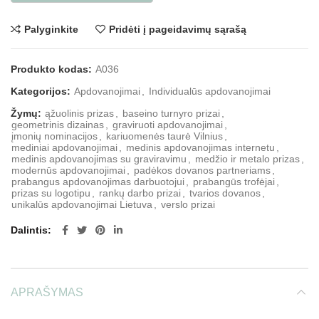
Palyginkite
Pridėti į pageidavimų sąrašą
Produkto kodas:
A036
Kategorijos:
Apdovanojimai
,
Individualūs apdovanojimai
Žymų:
ąžuolinis prizas
,
baseino turnyro prizai
,
geometrinis dizainas
,
graviruoti apdovanojimai
,
įmonių nominacijos
,
kariuomenės taurė Vilnius
,
mediniai apdovanojimai
,
medinis apdovanojimas internetu
,
medinis apdovanojimas su graviravimu
,
medžio ir metalo prizas
,
modernūs apdovanojimai
,
padėkos dovanos partneriams
,
prabangus apdovanojimas darbuotojui
,
prabangūs trofėjai
,
prizas su logotipu
,
rankų darbo prizai
,
tvarios dovanos
,
unikalūs apdovanojimai Lietuva
,
verslo prizai
Dalintis
APRAŠYMAS