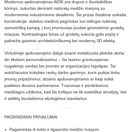
Modernus apdovanojimas A036 yra drąsus ir šiuolaikiškas
kūrinys, sukurtas derinant natūralų medžio masyvą su
moderniomis industrinėmis detalėmis. Šis prizas išsiskiria unikalia
konstrukcija: stabilus medinis pagrindas turi stilingai nukirstą
asimetrišką kampą, į kurį įmontuotas juodas geometrinis grotelių
intarpas. Kontrastingas fonas už grotelių sukuria gylio pojūtį ir
pabrėžia gaminio architektūriškumą bei modernų 3D efektą.
Viršutinėje apdovanojimo dalyje esanti metalizuota plokštė skirta
itin tiksliam personalizavimui – čia lazeriu graviruojamas
nugalėtojo vardas bei įmonės ar organizacijos logotipas. Tai
aukščiausios kokybės rankų darbo gaminys, kuris puikiai tinka
įmonių pripažinimui, dizaino apdovanojimams ar kaip solidi
padėkos dovana partneriams. Tvarumas ir perdirbamos
medžiagos užtikrina, kad šis trofėjus ne tik estetiškai atrodytų, bet
ir atitiktų šiuolaikinius ekologinius standartus.
PAGRINDINIAI PRIVALUMAI
Pagamintas iš tvirto ir ilgaamžio medžio masyvo.