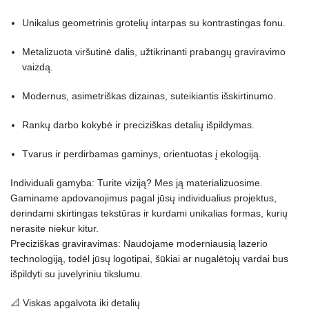
Unikalus geometrinis grotelių intarpas su kontrastingas fonu.
Metalizuota viršutinė dalis, užtikrinanti prabangų graviravimo
vaizdą.
Modernus, asimetriškas dizainas, suteikiantis išskirtinumo.
Rankų darbo kokybė ir preciziškas detalių išpildymas.
Tvarus ir perdirbamas gaminys, orientuotas į ekologiją.
Individuali gamyba: Turite viziją? Mes ją materializuosime.
Gaminame apdovanojimus pagal jūsų individualius projektus,
derindami skirtingas tekstūras ir kurdami unikalias formas, kurių
nerasite niekur kitur.
Preciziškas graviravimas: Naudojame moderniausią lazerio
technologiją, todėl jūsų logotipai, šūkiai ar nugalėtojų vardai bus
išpildyti su juvelyriniu tikslumu.
📐 Viskas apgalvota iki detalių