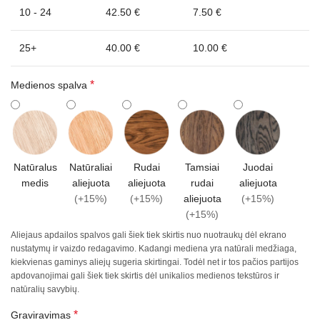
10 - 24
42.50 €
7.50 €
25+
40.00 €
10.00 €
*
Medienos spalva
Natūralus
Natūraliai
Rudai
Tamsiai
Juodai
medis
aliejuota
aliejuota
rudai
aliejuota
(+15%)
(+15%)
aliejuota
(+15%)
(+15%)
Aliejaus apdailos spalvos gali šiek tiek skirtis nuo nuotraukų dėl ekrano
nustatymų ir vaizdo redagavimo. Kadangi mediena yra natūrali medžiaga,
kiekvienas gaminys aliejų sugeria skirtingai. Todėl net ir tos pačios partijos
apdovanojimai gali šiek tiek skirtis dėl unikalios medienos tekstūros ir
natūralių savybių.
*
Graviravimas