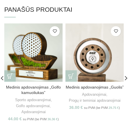
PANAŠŪS PRODUKTAI
Medinis apdovanojimas „Golfo
Medinis apdovanojimas „Guolis”
kamuoliukas”
Apdovanojimai
,
Sporto apdovanojimai
,
Progų ir teminiai apdovanojimai
Golfo apdovanojimai
,
36.00
€
su PVM (be PVM
29.75
€
)
Apdovanojimai
44.00
€
su PVM (be PVM
36.36
€
)