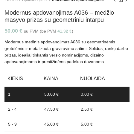
Modernus apdovanojimas A036 – medžio
masyvo prizas su geometriniu intarpu
50.00
€
su PVM (be PVM
41.32
€
)
Modernus medinis apdovanojimas A036 su geometrinėmis
grotelėmis ir metalizuota graviravimo sritimi. Solidus, rankų darbo
prizas, idealiai tinkantis verslo nominacijoms, dizaino
apdovanojimams ir prestižinėms padėkos dovanoms.
KIEKIS
KAINA
NUOLAIDA
1
50.00 €
0.00 €
2 - 4
47.50 €
2.50 €
5 - 9
45.00 €
5.00 €