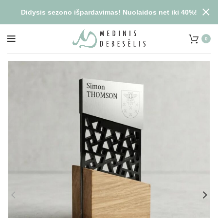
Didysis sezono išpardavimas! Nuolaidos net iki 40%!
0