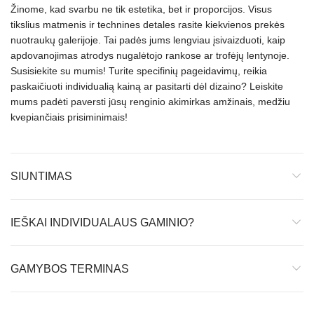
Žinome, kad svarbu ne tik estetika, bet ir proporcijos. Visus
tikslius matmenis ir technines detales rasite kiekvienos prekės
nuotraukų galerijoje. Tai padės jums lengviau įsivaizduoti, kaip
apdovanojimas atrodys nugalėtojo rankose ar trofėjų lentynoje.
Susisiekite su mumis! Turite specifinių pageidavimų, reikia
paskaičiuoti individualią kainą ar pasitarti dėl dizaino? Leiskite
mums padėti paversti jūsų renginio akimirkas amžinais, medžiu
kvepiančiais prisiminimais!
SIUNTIMAS
IEŠKAI INDIVIDUALAUS GAMINIO?
GAMYBOS TERMINAS