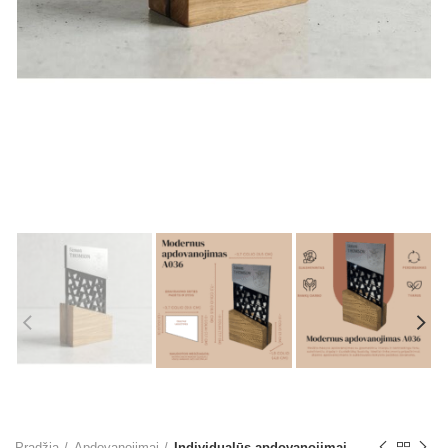
Pradžia
Apdovanojimai
Individualūs apdovanojimai