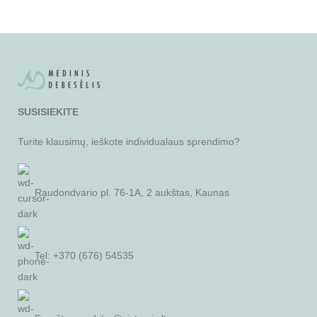
SUSISIEKITE
Turite klausimų, ieškote individualaus sprendimo?
Raudondvario pl. 76-1A, 2 aukštas, Kaunas
Tel: +370 (676) 54535