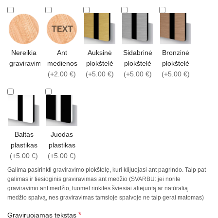
Nereikia
Ant
Auksinė
Sidabrinė
Bronzinė
graviravimo
medienos
plokštelė
plokštelė
plokštelė
(+2.00 €)
(+5.00 €)
(+5.00 €)
(+5.00 €)
Baltas
Juodas
plastikas
plastikas
(+5.00 €)
(+5.00 €)
Galima pasirinkti graviravimo plokštelę, kuri klijuojasi ant pagrindo. Taip pat
galimas ir tiesioginis graviravimas ant medžio (SVARBU: jei norite
graviravimo ant medžio, tuomet rinkitės šviesiai aliejuotą ar natūralią
medžio spalvą, nes graviravimas tamsioje spalvoje ne taip gerai matomas)
*
Graviruojamas tekstas