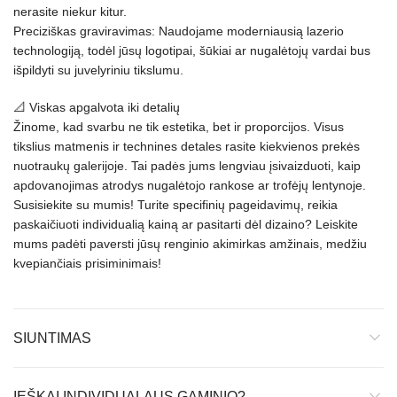
nerasite niekur kitur.
Preciziškas graviravimas: Naudojame moderniausią lazerio
technologiją, todėl jūsų logotipai, šūkiai ar nugalėtojų vardai bus
išpildyti su juvelyriniu tikslumu.
📐 Viskas apgalvota iki detalių
Žinome, kad svarbu ne tik estetika, bet ir proporcijos. Visus
tikslius matmenis ir technines detales rasite kiekvienos prekės
nuotraukų galerijoje. Tai padės jums lengviau įsivaizduoti, kaip
apdovanojimas atrodys nugalėtojo rankose ar trofėjų lentynoje.
Susisiekite su mumis! Turite specifinių pageidavimų, reikia
paskaičiuoti individualią kainą ar pasitarti dėl dizaino? Leiskite
mums padėti paversti jūsų renginio akimirkas amžinais, medžiu
kvepiančiais prisiminimais!
SIUNTIMAS
IEŠKAI INDIVIDUALAUS GAMINIO?