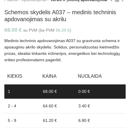
Schemos skydelis A037 – medinis techninis
apdovanojimas su akrilu
68.00
€
su PVM (be PVM
56.20
€
)
Medinis techninis apdovanojimas A037 su graviruota schema ir
apsauginiu akrilo skydeliu. Solidus, personalizuotas kietmedžio
prizas, idealiai tinkantis inžinerijos, energetikos bei technologijų
srities profesionalams pagerbti.
KIEKIS
KAINA
NUOLAIDA
1
68.00 €
0.00 €
2 - 4
64.60 €
3.40 €
5 - 9
61.20 €
6.80 €