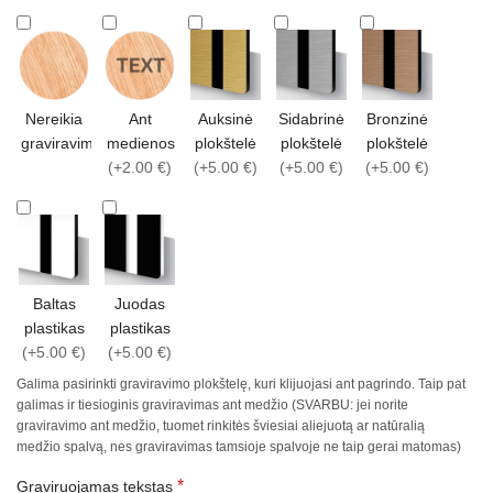
Nereikia
Ant
Auksinė
Sidabrinė
Bronzinė
graviravimo
medienos
plokštelė
plokštelė
plokštelė
(+2.00 €)
(+5.00 €)
(+5.00 €)
(+5.00 €)
Baltas
Juodas
plastikas
plastikas
(+5.00 €)
(+5.00 €)
Galima pasirinkti graviravimo plokštelę, kuri klijuojasi ant pagrindo. Taip pat
galimas ir tiesioginis graviravimas ant medžio (SVARBU: jei norite
graviravimo ant medžio, tuomet rinkitės šviesiai aliejuotą ar natūralią
medžio spalvą, nes graviravimas tamsioje spalvoje ne taip gerai matomas)
*
Graviruojamas tekstas