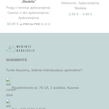
„Medelis”
Išleistuvės
,
Apdovanojimai
,
Progų ir teminiai apdovanojimai
,
Medaliai
Gamtos ir eko apdovanojimai
,
2.50
€
–
4.50
€
Apdovanojimai
38.00
€
su PVM (be PVM
31.40
€
)
SUSISIEKITE
Turite klausimų, ieškote individualaus sprendimo?
Raudondvario pl. 76-1A, 2 aukštas, Kaunas