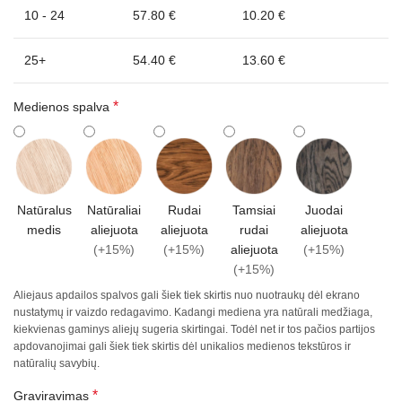
10 - 24
57.80 €
10.20 €
25+
54.40 €
13.60 €
*
Medienos spalva
Natūralus
Natūraliai
Rudai
Tamsiai
Juodai
medis
aliejuota
aliejuota
rudai
aliejuota
(+15%)
(+15%)
aliejuota
(+15%)
(+15%)
Aliejaus apdailos spalvos gali šiek tiek skirtis nuo nuotraukų dėl ekrano
nustatymų ir vaizdo redagavimo. Kadangi mediena yra natūrali medžiaga,
kiekvienas gaminys aliejų sugeria skirtingai. Todėl net ir tos pačios partijos
apdovanojimai gali šiek tiek skirtis dėl unikalios medienos tekstūros ir
natūralių savybių.
*
Graviravimas