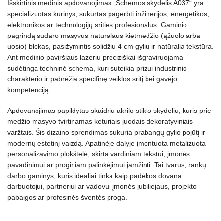
Išskirtinis medinis apdovanojimas „Schemos skydelis A037“ yra
specializuotas kūrinys, sukurtas pagerbti inžinerijos, energetikos,
elektronikos ar technologijų srities profesionalus. Gaminio
pagrindą sudaro masyvus natūralaus kietmedžio (ąžuolo arba
uosio) blokas, pasižymintis solidžiu 4 cm gyliu ir natūralia tekstūra.
Ant medinio paviršiaus lazeriu preciziškai išgraviruojama
sudėtinga techninė schema, kuri suteikia prizui industrinio
charakterio ir pabrėžia specifinę veiklos sritį bei gavėjo
kompetenciją.
Apdovanojimas papildytas skaidriu akrilo stiklo skydeliu, kuris prie
medžio masyvo tvirtinamas keturiais juodais dekoratyviniais
varžtais. Šis dizaino sprendimas sukuria prabangų gylio pojūtį ir
modernų estetinį vaizdą. Apatinėje dalyje įmontuota metalizuota
personalizavimo plokštelė, skirta vardiniam tekstui, įmonės
pavadinimui ar proginiam palinkėjimui įamžinti. Tai tvarus, rankų
darbo gaminys, kuris idealiai tinka kaip padėkos dovana
darbuotojui, partneriui ar vadovui įmonės jubiliejaus, projekto
pabaigos ar profesinės šventės proga.