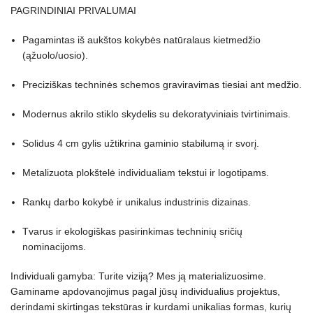
PAGRINDINIAI PRIVALUMAI
Pagamintas iš aukštos kokybės natūralaus kietmedžio
(ąžuolo/uosio).
Preciziškas techninės schemos graviravimas tiesiai ant medžio.
Modernus akrilo stiklo skydelis su dekoratyviniais tvirtinimais.
Solidus 4 cm gylis užtikrina gaminio stabilumą ir svorį.
Metalizuota plokštelė individualiam tekstui ir logotipams.
Rankų darbo kokybė ir unikalus industrinis dizainas.
Tvarus ir ekologiškas pasirinkimas techninių sričių
nominacijoms.
Individuali gamyba: Turite viziją? Mes ją materializuosime.
Gaminame apdovanojimus pagal jūsų individualius projektus,
derindami skirtingas tekstūras ir kurdami unikalias formas, kurių