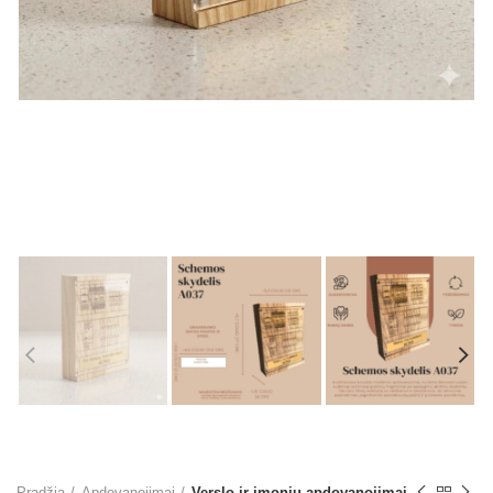
Pradžia
Apdovanojimai
Verslo ir įmonių apdovanojimai