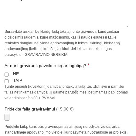
Surašykite aiškiai, be klaidų, kokį tekstą norite graviruoti, kurie žodžiai
didžiosimis raidėmis, kurie mažosiomis, kas iš naujos eilutės ir t.t., jei
renkatės daugiau nei vieną apdovanojimą ir tekstai skirtingi, kiekvieną
apdovanojimą įkelkite į krepšelį atskirai. Jei tekstas nereikalingas -
parašykite - GRAVIRAVIMO NEREIKIA
*
Ar norit graviruoti paveiksliuką ar logotipą?
NE
TAIP
Turite prisegti tik vektorinį gamybai pritaikytą failą: .ai, .dxf, .svg ir pan. Jei
failas netinkamas gamybai, jį galime paruošti mes, bet įmamas papildomas
valandinis tarifas 30 + PVM/val.
Pridėkite failą graviravimui
(+5.00 €)
Pridėkite failą, kuris bus graviruojamas ant jūsų nurodytos vietos, arba
standartinėje apdovanojimo vietoje, kur pažymėta nuotraukose ar projekte.