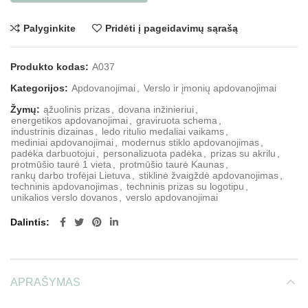
Palyginkite
Pridėti į pageidavimų sąrašą
Produkto kodas:
A037
Kategorijos:
Apdovanojimai
,
Verslo ir įmonių apdovanojimai
Žymų:
ąžuolinis prizas
,
dovana inžinieriui
,
energetikos apdovanojimai
,
graviruota schema
,
industrinis dizainas
,
ledo ritulio medaliai vaikams
,
mediniai apdovanojimai
,
modernus stiklo apdovanojimas
,
padėka darbuotojui
,
personalizuota padėka
,
prizas su akrilu
,
protmūšio taurė 1 vieta
,
protmūšio taurė Kaunas
,
rankų darbo trofėjai Lietuva
,
stiklinė žvaigždė apdovanojimas
,
techninis apdovanojimas
,
techninis prizas su logotipu
,
unikalios verslo dovanos
,
verslo apdovanojimai
Dalintis
APRAŠYMAS